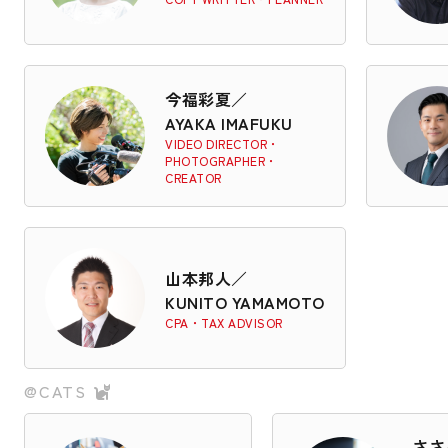
今福彩夏
／
AYAKA IMAFUKU
VIDEO DIRECTOR・
PHOTOGRAPHER・
CREATOR
山本邦人
／
KUNITO YAMAMOTO
CPA・TAX ADVISOR
@CATS
ささ