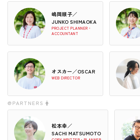
嶋岡順子
／
JUNKO SHIMAOKA
PROJECT PLANNER・
ACCOUNTANT
オスカー
／
OSCAR
WEB DIRECTOR
@PARTNERS
松本幸
／
SACHI MATSUMOTO
COPY WRITTER・PLANNER