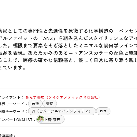
薬局としての専門性と先進性を象徴する化学構造の「ベンゼ
アルファベットの「ANZ」を組み込んだスタイリッシュなア
した。極限まで要素をそぎ落としたミニマルな幾何学ライン
気品を表現。あたたかみのあるニュアンスカラーの配色と繊
ることで、医療の確かな信頼感と、優しく日常に寄り添う親
せています。
クライアント：
あんず薬局（ソイケアメディック合同会社）
医療
薬局
業界キーワード：
VI（ビジュアルアイデンティティ）
ロゴ
実績キーワード：
メンバー LOKALIST：
上野 茶巳
関連実績：