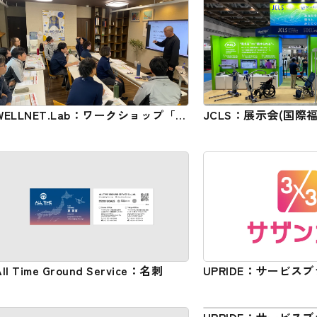
WELLNET.Lab：ワークショップ「自
JCLS：展示会(国際
社存在意義」
H.C.R. 2025) ブ
ール・サイン
All Time Ground Service：名刺
UPRIDE：サービス
カプラス) ネーミング