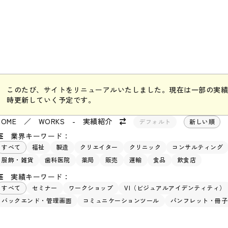
このたび、サイトをリニューアルいたしました。現在は一部の実績
時更新していく予定です。
HOME
／
WORKS - 実績紹介
デフォルト
新しい順
業界キーワード：
すべて
福祉
製造
クリエイター
クリニック
コンサルティング
服飾・雑貨
歯科医院
薬局
販売
運輸
食品
飲食店
実績キーワード：
すべて
セミナー
ワークショップ
VI（ビジュアルアイデンティティ）
バックエンド・管理画面
コミュニケーションツール
パンフレット・冊子