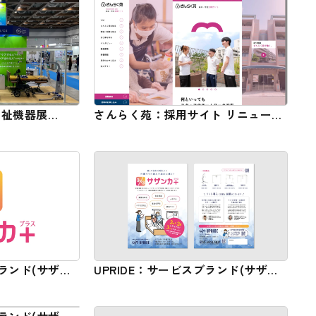
福祉機器展
さんらく苑：採用サイト リニューア
ース計画・ブースツ
ル
ブランド(サザン
UPRIDE：サービスブランド(サザン
・VI開発・ロゴ
カプラス) カタログ