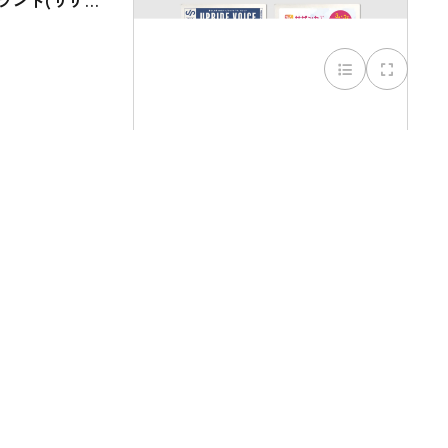
ブランド(サザン
UPRIDE：UPRIDE VOICE (2025年・
毎月)
：ワークブック
JCLS：展示会(国際福祉機器展
H.C.R. 2024) ブース計画・ブースツ
ール・サイン