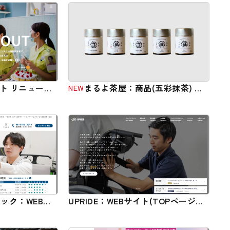
イト リニューア
まるよ茶屋：商品(五彩抹茶) パ
NEW
ッケージ
ック：WEBサ
UPRIDE：WEBサイト(TOPページ部
ル
分改修)