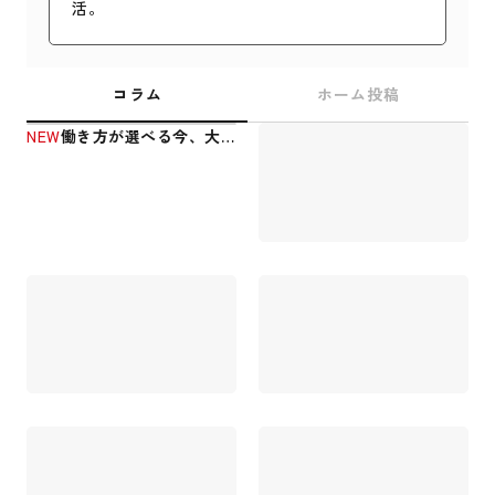
活。
コラム
ホーム投稿
NEW
働き方が選べる今、大切
にしていることと“うど
ん”のこと