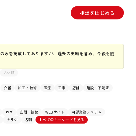
相談をはじめる
のみを掲載しておりますが、過去の実績を含め、今後も随
古い順
介護
加工・技術
医療
工事
店舗
建設・不動産
ロゴ
空間・建築
WEBサイト
内部業務システム
チラシ
名刺
すべてのキーワードを見る