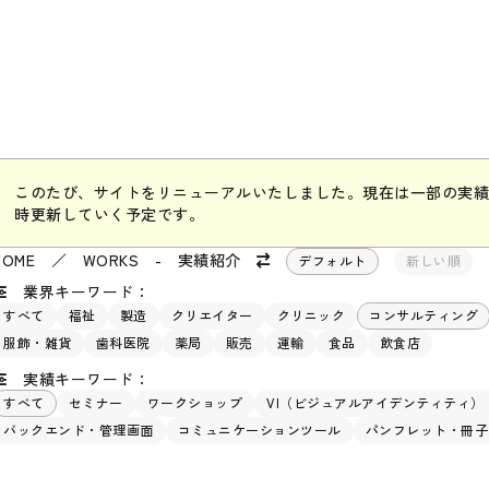
このたび、サイトをリニューアルいたしました。現在は一部の実績
時更新していく予定です。
HOME
／
WORKS - 実績紹介
デフォルト
新しい順
業界キーワード：
すべて
福祉
製造
クリエイター
クリニック
コンサルティング
服飾・雑貨
歯科医院
薬局
販売
運輸
食品
飲食店
実績キーワード：
すべて
セミナー
ワークショップ
VI（ビジュアルアイデンティティ）
バックエンド・管理画面
コミュニケーションツール
パンフレット・冊子