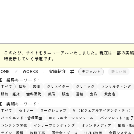
このたび、サイトをリニューアルいたしました。現在は一部の実績
時更新していく予定です。
HOME
／
WORKS - 実績紹介
デフォルト
新しい順
業界キーワード：
すべて
福祉
製造
クリエイター
クリニック
コンサルティング
服飾・雑貨
歯科医院
薬局
販売
運輸
食品
飲食店
実績キーワード：
すべて
セミナー
ワークショップ
VI（ビジュアルアイデンティティ）
バックエンド・管理画面
コミュニケーションツール
パンフレット・冊子
コンテンツ開発
インナーブランディング
オウンドメディア
撮影・動
サイン・看板
改修工事
展示会・ブース
UI/UX改善
会員システム