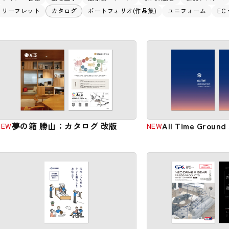
リーフレット
カタログ
ポートフォリオ(作品集)
ユニフォーム
E
夢の箱 勝山：カタログ 改版
All Time Groun
NEW
NEW
ログ