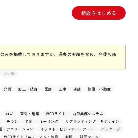
相談をはじめる
のみを掲載しておりますが、過去の実績を含め、今後も随
古い順
介護
加工・技術
医療
工事
店舗
建設・不動産
ロゴ
空間・建築
WEBサイト
内部業務システム
チラシ
名刺
ネーミング
リブランディング・リデザイン
画・アニメーション
イラスト・ビジュアル・アート
パッケージ
WEBサイトリニューアル・改修
封筒
販促ツール