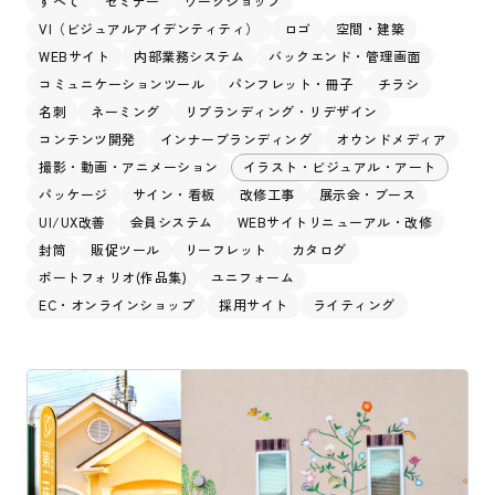
すべて
セミナー
ワークショップ
VI（ビジュアルアイデンティティ）
ロゴ
空間・建築
WEBサイト
内部業務システム
バックエンド・管理画面
コミュニケーションツール
パンフレット・冊子
チラシ
名刺
ネーミング
リブランディング・リデザイン
コンテンツ開発
インナーブランディング
オウンドメディア
撮影・動画・アニメーション
イラスト・ビジュアル・アート
パッケージ
サイン・看板
改修工事
展示会・ブース
UI/UX改善
会員システム
WEBサイトリニューアル・改修
封筒
販促ツール
リーフレット
カタログ
ポートフォリオ(作品集)
ユニフォーム
EC・オンラインショップ
採用サイト
ライティング